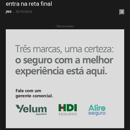
entra na reta final
JNS
-
30/10/2024
0
- Patrocinado -