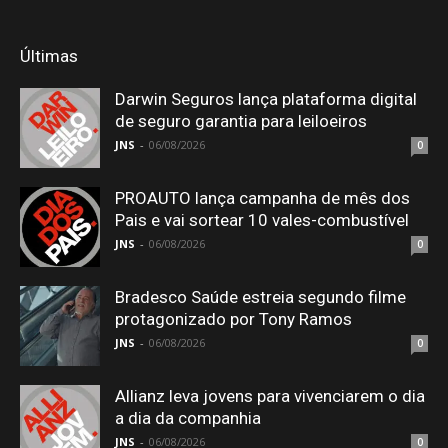
Últimas
Darwin Seguros lança plataforma digital
de seguro garantia para leiloeiros
JNS
-
06/08/2026
0
PROAUTO lança campanha de mês dos
Pais e vai sortear 10 vales-combustível
JNS
-
06/08/2026
0
Bradesco Saúde estreia segundo filme
protagonizado por Tony Ramos
JNS
-
06/08/2026
0
Allianz leva jovens para vivenciarem o dia
a dia da companhia
JNS
-
06/08/2026
0