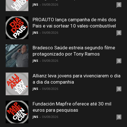
JNS
-
06/08/2026
0
PROAUTO lança campanha de mês dos
Pais e vai sortear 10 vales-combustível
JNS
-
06/08/2026
0
Bradesco Saúde estreia segundo filme
protagonizado por Tony Ramos
JNS
-
06/08/2026
0
Allianz leva jovens para vivenciarem o dia
a dia da companhia
JNS
-
06/08/2026
0
Fundación Mapfre oferece até 30 mil
euros para pesquisas
JNS
-
06/08/2026
0