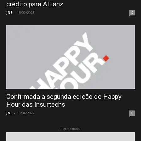
crédito para Allianz
JNS
-
15/09/2023
0
Confirmada a segunda edição do Happy
Hour das Insurtechs
JNS
-
10/06/2022
0
- Patrocinado -