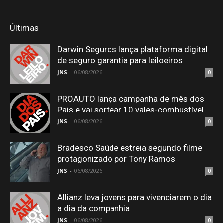
Últimas
Darwin Seguros lança plataforma digital
de seguro garantia para leiloeiros
JNS
-
06/08/2026
0
PROAUTO lança campanha de mês dos
Pais e vai sortear 10 vales-combustível
JNS
-
06/08/2026
0
Bradesco Saúde estreia segundo filme
protagonizado por Tony Ramos
JNS
-
06/08/2026
0
Allianz leva jovens para vivenciarem o dia
a dia da companhia
JNS
-
06/08/2026
0