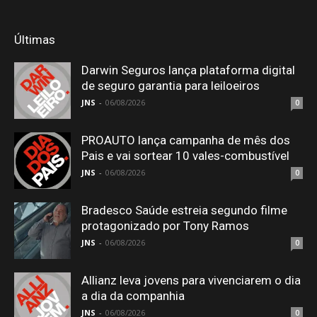
Últimas
Darwin Seguros lança plataforma digital
de seguro garantia para leiloeiros
JNS
-
06/08/2026
0
PROAUTO lança campanha de mês dos
Pais e vai sortear 10 vales-combustível
JNS
-
06/08/2026
0
Bradesco Saúde estreia segundo filme
protagonizado por Tony Ramos
JNS
-
06/08/2026
0
Allianz leva jovens para vivenciarem o dia
a dia da companhia
JNS
-
06/08/2026
0