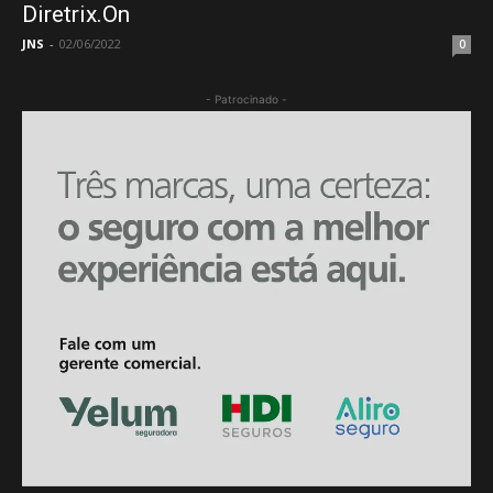
Diretrix.On
JNS
-
02/06/2022
0
- Patrocinado -