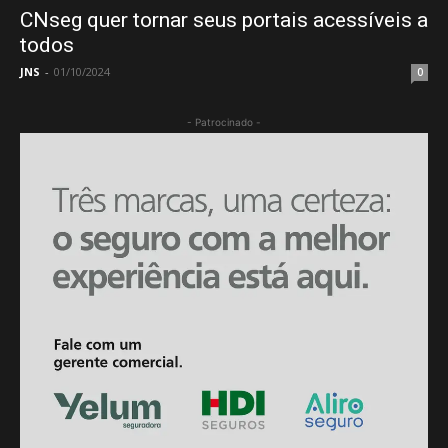
CNseg quer tornar seus portais acessíveis a
todos
JNS
-
01/10/2024
0
- Patrocinado -