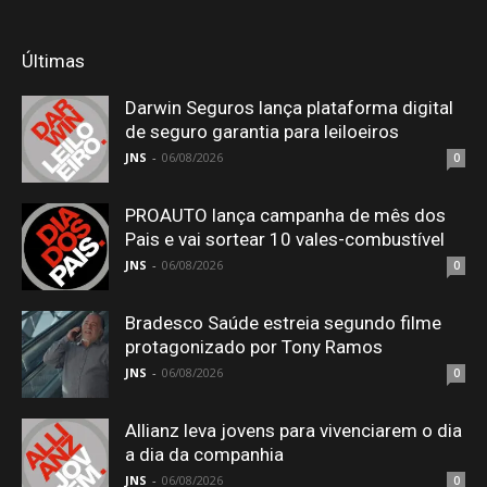
Últimas
Darwin Seguros lança plataforma digital
de seguro garantia para leiloeiros
JNS
-
06/08/2026
0
PROAUTO lança campanha de mês dos
Pais e vai sortear 10 vales-combustível
JNS
-
06/08/2026
0
Bradesco Saúde estreia segundo filme
protagonizado por Tony Ramos
JNS
-
06/08/2026
0
Allianz leva jovens para vivenciarem o dia
a dia da companhia
JNS
-
06/08/2026
0