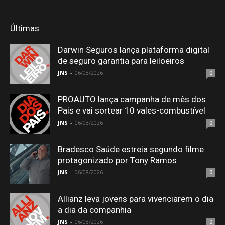
Últimas
Darwin Seguros lança plataforma digital
de seguro garantia para leiloeiros
JNS
-
06/08/2026
0
PROAUTO lança campanha de mês dos
Pais e vai sortear 10 vales-combustível
JNS
-
06/08/2026
0
Bradesco Saúde estreia segundo filme
protagonizado por Tony Ramos
JNS
-
06/08/2026
0
Allianz leva jovens para vivenciarem o dia
a dia da companhia
JNS
-
06/08/2026
0