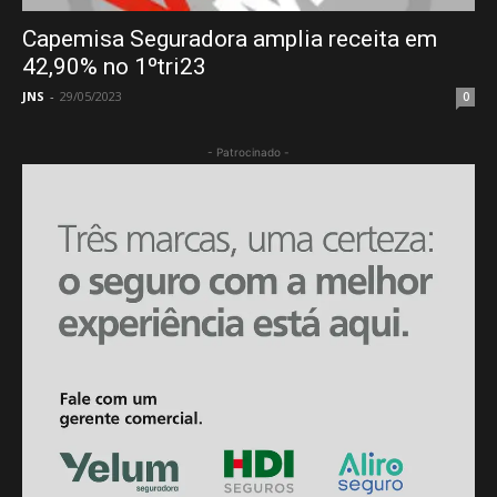
Capemisa Seguradora amplia receita em
42,90% no 1ºtri23
JNS
-
29/05/2023
0
- Patrocinado -