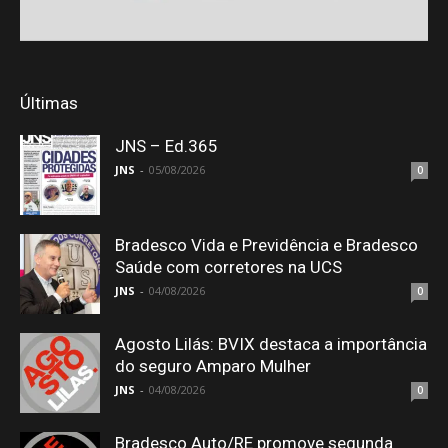
Últimas
JNS – Ed.365
JNS
-
05/08/2026
0
Bradesco Vida e Previdência e Bradesco
Saúde com corretores na UCS
JNS
-
04/08/2026
0
Agosto Lilás: BVIX destaca a importância
do seguro Amparo Mulher
JNS
-
04/08/2026
0
Bradesco Auto/RE promove segunda