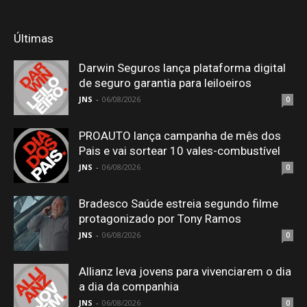
Últimas
Darwin Seguros lança plataforma digital
de seguro garantia para leiloeiros
JNS
-
06/08/2026
0
PROAUTO lança campanha de mês dos
Pais e vai sortear 10 vales-combustível
JNS
-
06/08/2026
0
Bradesco Saúde estreia segundo filme
protagonizado por Tony Ramos
JNS
-
06/08/2026
0
Allianz leva jovens para vivenciarem o dia
a dia da companhia
JNS
-
06/08/2026
0