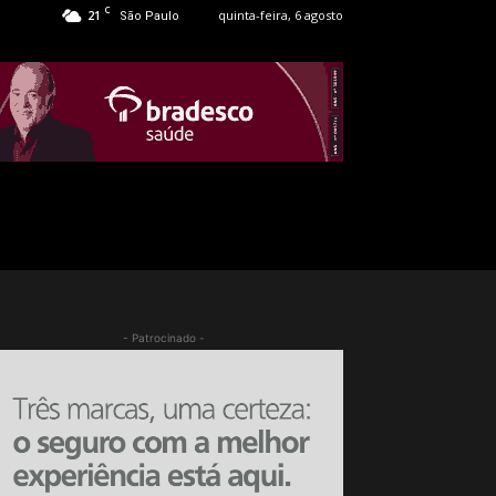
C
21
quinta-feira, 6 agosto
São Paulo
- Patrocinado -