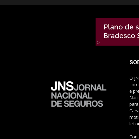
SO
O JN
corr
e pr
Naci
para
Carv
moti
leito
Cont