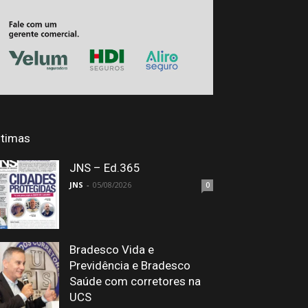
ltimas
JNS – Ed.365
JNS
-
05/08/2026
0
Bradesco Vida e
Previdência e Bradesco
Saúde com corretores na
UCS