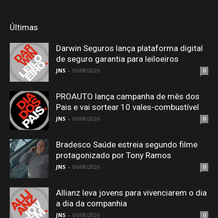
Últimas
Darwin Seguros lança plataforma digital
de seguro garantia para leiloeiros
JNS
-
06/08/2026
0
PROAUTO lança campanha de mês dos
Pais e vai sortear 10 vales-combustível
JNS
-
06/08/2026
0
Bradesco Saúde estreia segundo filme
protagonizado por Tony Ramos
JNS
-
06/08/2026
0
Allianz leva jovens para vivenciarem o dia
a dia da companhia
JNS
-
06/08/2026
0