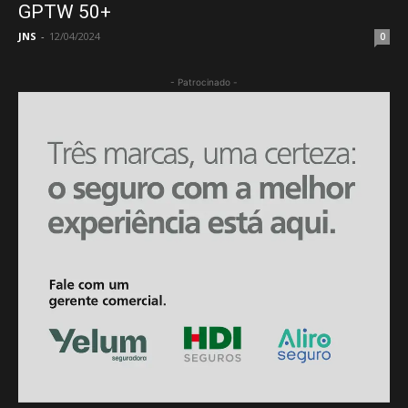
GPTW 50+
JNS
-
12/04/2024
0
- Patrocinado -