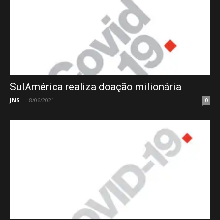
SulAmérica realiza doação milionária
JNS
-
18/06/2021
0