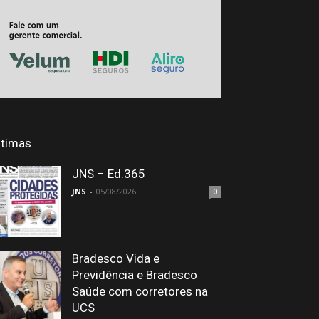
ltimas
JNS – Ed.365
JNS
-
05/08/2026
0
Bradesco Vida e
Previdência e Bradesco
Saúde com corretores na
UCS