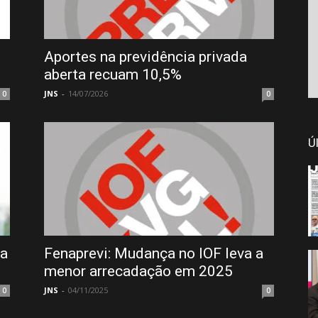
Aportes na previdência privada
aberta recuam 10,5%
JNS
-
14/07/2026
0
0
Ú
ça
Fenaprevi: Mudança no IOF leva a
menor arrecadação em 2025
JNS
-
04/11/2025
0
0