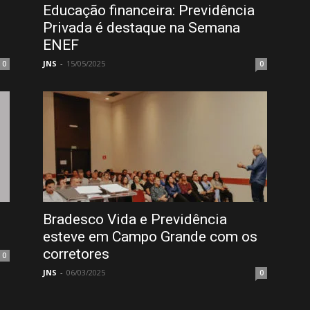
Educação financeira: Previdência
Privada é destaque na Semana
ENEF
JNS
-
15/05/2025
0
0
Bradesco Vida e Previdência
esteve em Campo Grande com os
corretores
0
JNS
-
06/03/2025
0