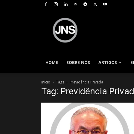
JNS
–
Jornal
Nacional
de
Seguros
HOME
SOBRE NÓS
ARTIGOS
E
Início
Tags
Previdência Privada
Tag: Previdência Priva