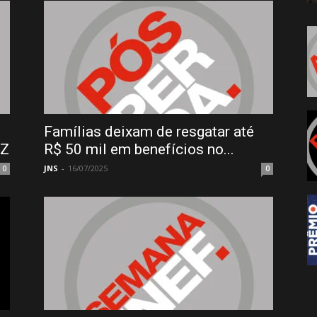
Famílias deixam de resgatar até
 Z
R$ 50 mil em benefícios no...
JNS
-
16/07/2025
0
0