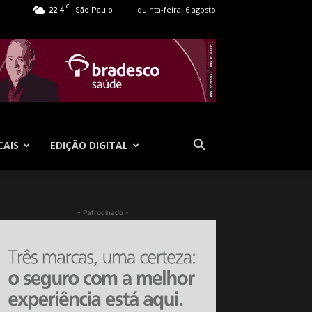
C
22.4
quinta-feira, 6 agosto
São Paulo
CAIS
EDIÇÃO DIGITAL
- Patrocinado -