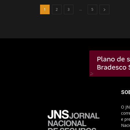
...
1
2
3
5
SO
O JN
corr
e pr
Naci