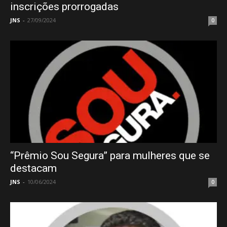
inscrições prorrogadas
JNS
-
27/09/2024
0
“Prêmio Sou Segura” para mulheres que se
destacam
JNS
-
10/06/2024
0