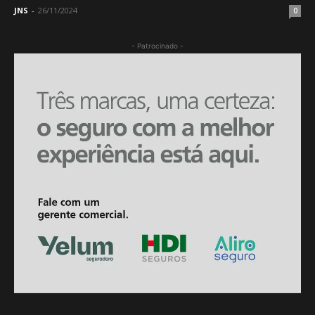
JNS
-
26/11/2024
0
- Patrocinado -