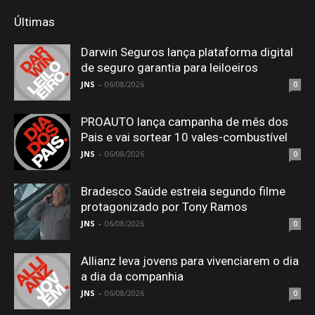
Últimas
Darwin Seguros lança plataforma digital
de seguro garantia para leiloeiros
JNS
-
06/08/2026
0
PROAUTO lança campanha de mês dos
Pais e vai sortear 10 vales-combustível
JNS
-
06/08/2026
0
Bradesco Saúde estreia segundo filme
protagonizado por Tony Ramos
JNS
-
06/08/2026
0
Allianz leva jovens para vivenciarem o dia
a dia da companhia
JNS
-
06/08/2026
0