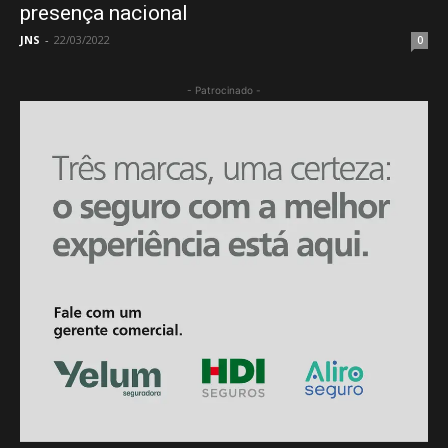
presença nacional
JNS
-
22/03/2022
0
- Patrocinado -