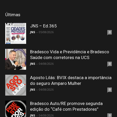
Últimas
JNS – Ed.365
JNS
-
05/08/2026
0
Bradesco Vida e Previdência e Bradesco
Saúde com corretores na UCS
JNS
-
04/08/2026
0
Agosto Lilás: BVIX destaca a importância
do seguro Amparo Mulher
JNS
-
04/08/2026
0
Bradesco Auto/RE promove segunda
edição do “Café com Prestadores”
JNS
-
04/08/2026
0