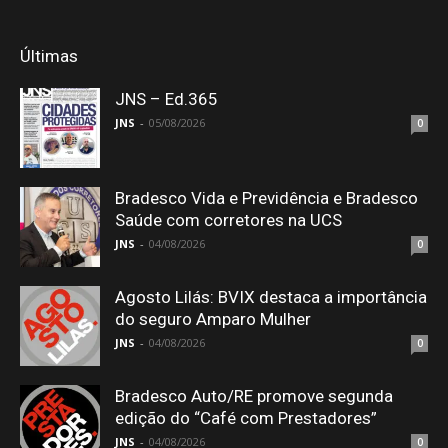
Últimas
JNS – Ed.365
JNS
-
05/08/2026
0
Bradesco Vida e Previdência e Bradesco
Saúde com corretores na UCS
JNS
-
04/08/2026
0
Agosto Lilás: BVIX destaca a importância
do seguro Amparo Mulher
JNS
-
04/08/2026
0
Bradesco Auto/RE promove segunda
edição do “Café com Prestadores”
JNS
-
04/08/2026
0