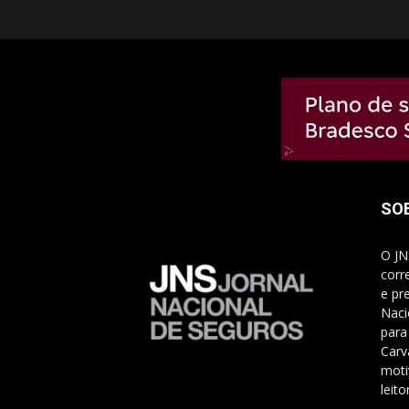
SO
O JN
corr
e pr
Naci
para
Carv
moti
leito