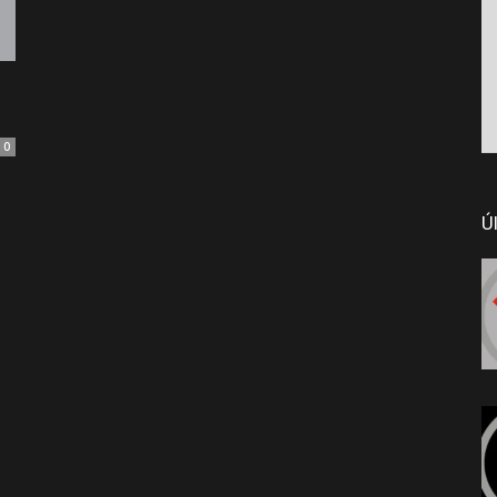
n
0
Ú