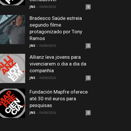
JNS
-
06/08/2026
0
Bradesco Saúde estreia
segundo filme
protagonizado por Tony
Ramos
JNS
-
06/08/2026
0
Allianz leva jovens para
vivenciarem o dia a dia da
companhia
JNS
-
06/08/2026
0
Fundación Mapfre oferece
até 30 mil euros para
pesquisas
JNS
-
06/08/2026
0