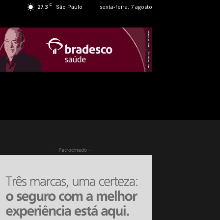
C
27.3
sexta-feira, 7 agosto
São Paulo
- Patrocinado -