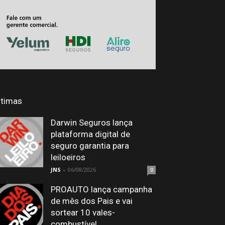
ltimas
Darwin Seguros lança
plataforma digital de
seguro garantia para
leiloeiros
JNS
-
06/08/2026
0
PROAUTO lança campanha
de mês dos Pais e vai
sortear 10 vales-
combustível