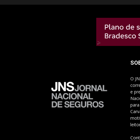
SO
O JN
corr
e pr
Naci
para
Carv
moti
leito
Cont