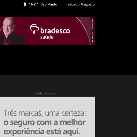
C
16.8
sábado, 8 agosto
São Paulo
- Patrocinado -