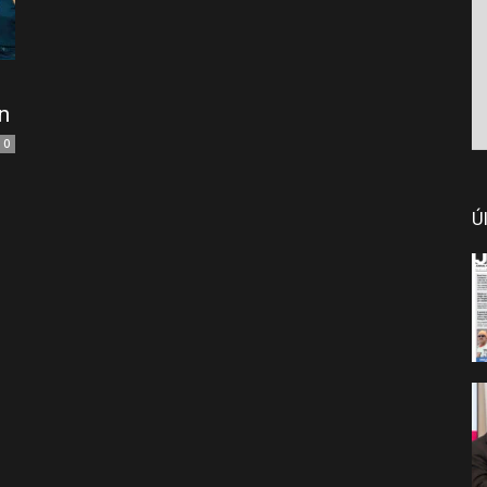
n
0
Ú