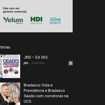
ltimas
JNS – Ed.365
JNS
-
05/08/2026
0
Bradesco Vida e
Previdência e Bradesco
Saúde com corretores na
UCS