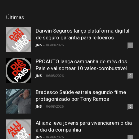
Últimas
Darwin Seguros lança plataforma digital
de seguro garantia para leiloeiros
JNS
-
06/08/2026
0
PROAUTO lança campanha de mês dos
Pais e vai sortear 10 vales-combustível
JNS
-
06/08/2026
0
Bradesco Saúde estreia segundo filme
protagonizado por Tony Ramos
JNS
-
06/08/2026
0
Allianz leva jovens para vivenciarem o dia
a dia da companhia
JNS
-
06/08/2026
0