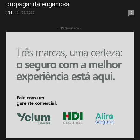
propaganda enganosa
JNS
-
04/02/2025
0
- Patrocinado -