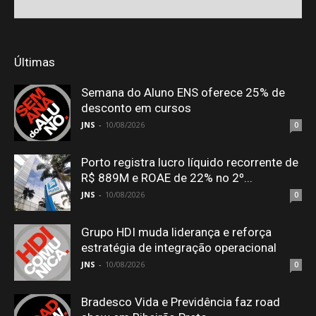
Últimas
Semana do Aluno ENS oferece 25% de
desconto em cursos
JNS
-
10/08/2026
0
Porto registra lucro líquido recorrente de
R$ 889M e ROAE de 22% no 2º...
JNS
-
10/08/2026
0
Grupo HDI muda liderança e reforça
estratégia de integração operacional
JNS
-
10/08/2026
0
Bradesco Vida e Previdência faz road