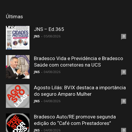
Últimas
JNS – Ed.365
JNS
-
05/08/2026
0
Bradesco Vida e Previdência e Bradesco
Saúde com corretores na UCS
JNS
-
04/08/2026
0
Agosto Lilás: BVIX destaca a importância
do seguro Amparo Mulher
JNS
-
04/08/2026
0
Bradesco Auto/RE promove segunda
edição do “Café com Prestadores”
JNS
-
04/08/2026
0