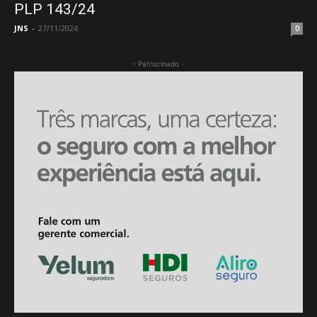
PLP 143/24
JNS
-
27/11/2024
0
- Patrocinado -