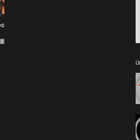
os
0
Ú