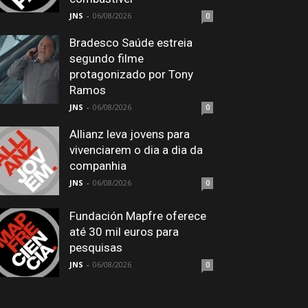
JNS
-
06/08/2026
0
Bradesco Saúde estreia
segundo filme
protagonizado por Tony
Ramos
JNS
-
06/08/2026
0
Allianz leva jovens para
vivenciarem o dia a dia da
companhia
JNS
-
06/08/2026
0
Fundación Mapfre oferece
até 30 mil euros para
pesquisas
JNS
-
06/08/2026
0