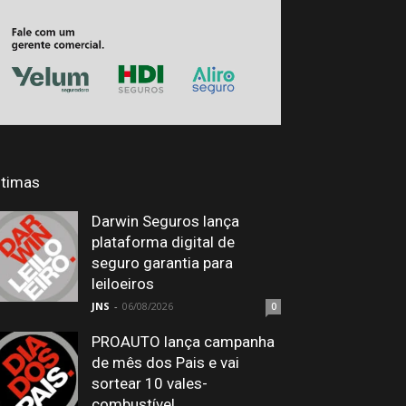
ltimas
Darwin Seguros lança
plataforma digital de
seguro garantia para
leiloeiros
JNS
-
06/08/2026
0
PROAUTO lança campanha
de mês dos Pais e vai
sortear 10 vales-
combustível