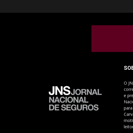
SO
O JN
corr
e pr
Naci
para
Carv
moti
leito