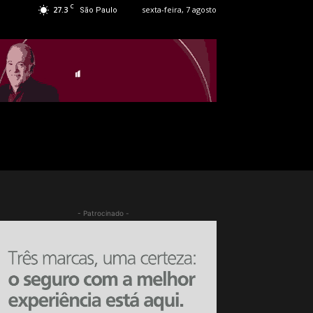
C
27.3
sexta-feira, 7 agosto
São Paulo
- Patrocinado -