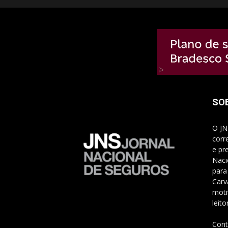
SO
O JN
corr
e pr
Naci
para
Carv
moti
leito
Cont