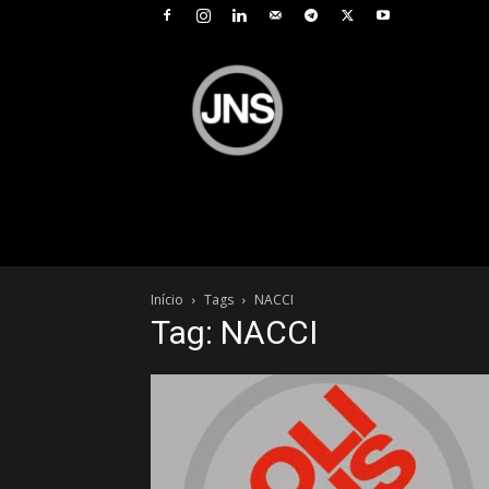
JNS
–
Jornal
Nacional
de
Seguros
Início
Tags
NACCI
Tag: NACCI