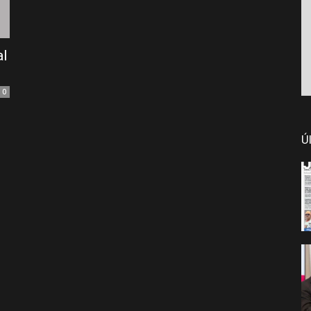
al
0
Ú