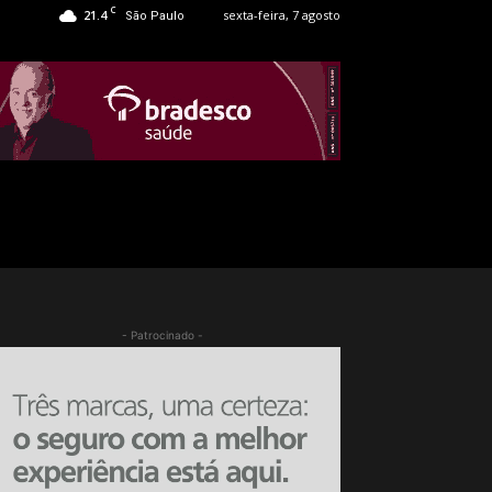
C
21.4
sexta-feira, 7 agosto
São Paulo
- Patrocinado -