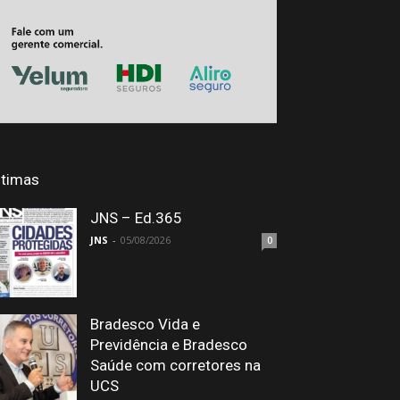
ltimas
JNS – Ed.365
JNS
-
05/08/2026
0
Bradesco Vida e
Previdência e Bradesco
Saúde com corretores na
UCS