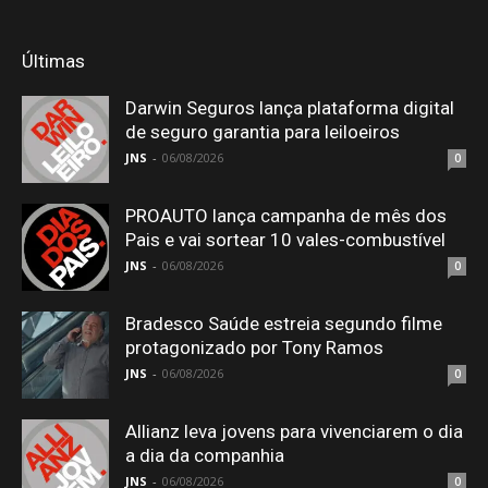
Últimas
Darwin Seguros lança plataforma digital
de seguro garantia para leiloeiros
JNS
-
06/08/2026
0
PROAUTO lança campanha de mês dos
Pais e vai sortear 10 vales-combustível
JNS
-
06/08/2026
0
Bradesco Saúde estreia segundo filme
protagonizado por Tony Ramos
JNS
-
06/08/2026
0
Allianz leva jovens para vivenciarem o dia
a dia da companhia
JNS
-
06/08/2026
0