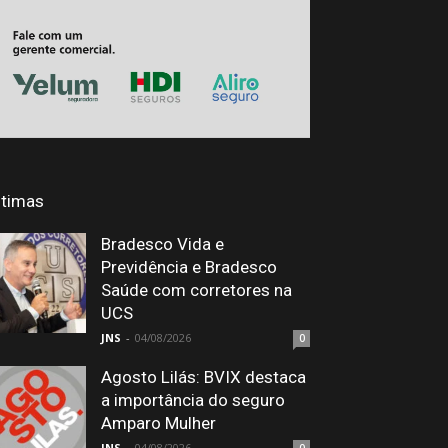
ltimas
Bradesco Vida e
Previdência e Bradesco
Saúde com corretores na
UCS
JNS
-
04/08/2026
0
Agosto Lilás: BVIX destaca
a importância do seguro
Amparo Mulher
JNS
-
04/08/2026