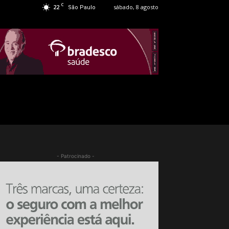
C
22
sábado, 8 agosto
São Paulo
- Patrocinado -