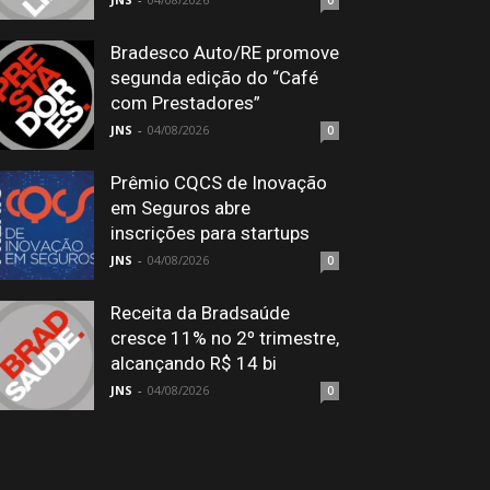
0
Bradesco Auto/RE promove
segunda edição do “Café
com Prestadores”
JNS
-
04/08/2026
0
Prêmio CQCS de Inovação
em Seguros abre
inscrições para startups
JNS
-
04/08/2026
0
Receita da Bradsaúde
cresce 11% no 2º trimestre,
alcançando R$ 14 bi
JNS
-
04/08/2026
0