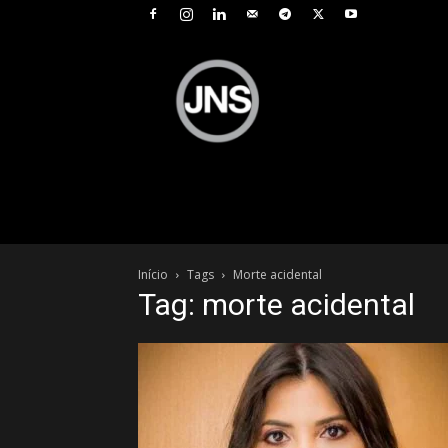
JNS
–
Jornal
Nacional
de
Seguros
Início
Tags
Morte acidental
Tag: morte acidental