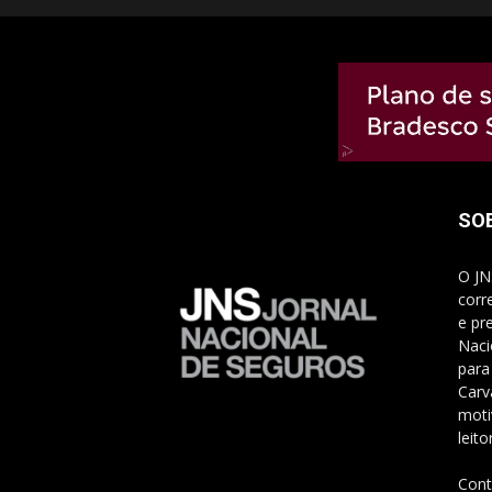
SO
O JN
corr
e pr
Naci
para
Carv
moti
leito
Cont