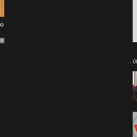
to
0
Ú