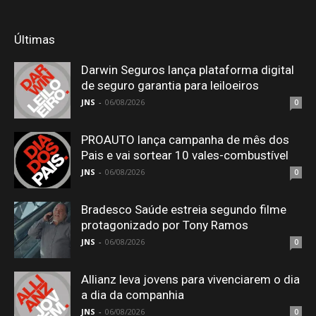
Últimas
Darwin Seguros lança plataforma digital
de seguro garantia para leiloeiros
JNS
-
06/08/2026
0
PROAUTO lança campanha de mês dos
Pais e vai sortear 10 vales-combustível
JNS
-
06/08/2026
0
Bradesco Saúde estreia segundo filme
protagonizado por Tony Ramos
JNS
-
06/08/2026
0
Allianz leva jovens para vivenciarem o dia
a dia da companhia
JNS
-
06/08/2026
0