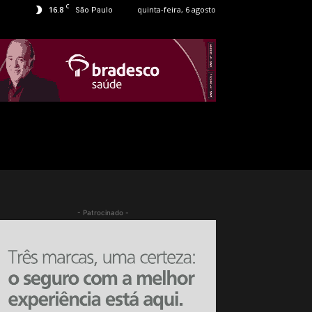
C
16.8
quinta-feira, 6 agosto
São Paulo
- Patrocinado -