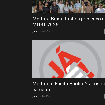
MetLife Brasil triplica presença 
MDRT 2025
JNS
-
30/06/2025
MetLife e Fundo Baobá: 2 anos d
parceria
JNS
-
21/03/2023