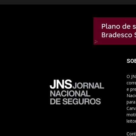
SO
O JN
corr
e pr
Naci
para
Carv
moti
leito
Cont