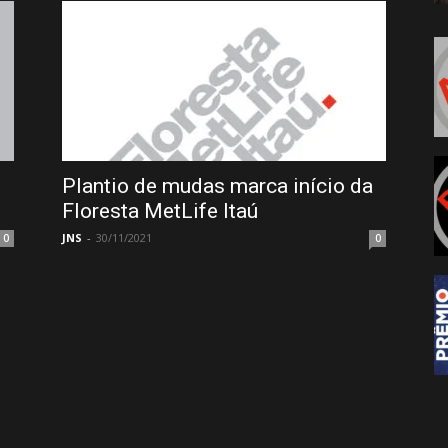
Plantio de mudas marca início da
Floresta MetLife Itaú
JNS
-
30/11/2021
0
0