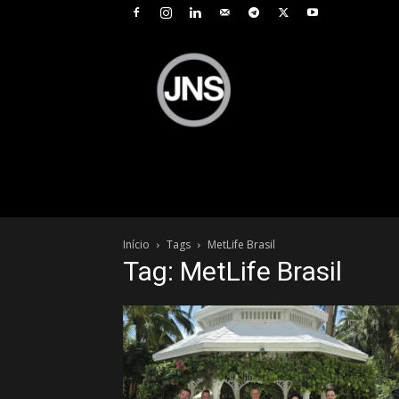
JNS
–
Jornal
Nacional
de
Seguros
Início
Tags
MetLife Brasil
Tag: MetLife Brasil