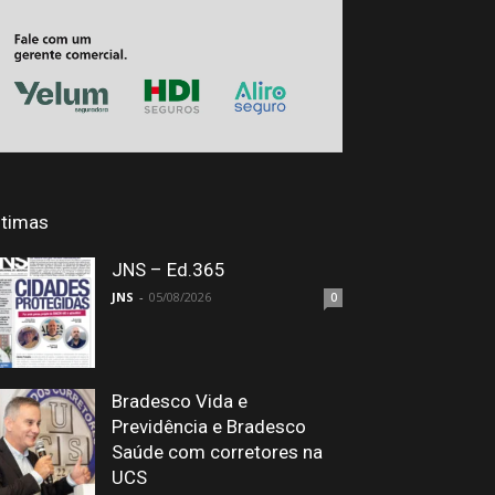
ltimas
JNS – Ed.365
JNS
-
05/08/2026
0
Bradesco Vida e
Previdência e Bradesco
Saúde com corretores na
UCS