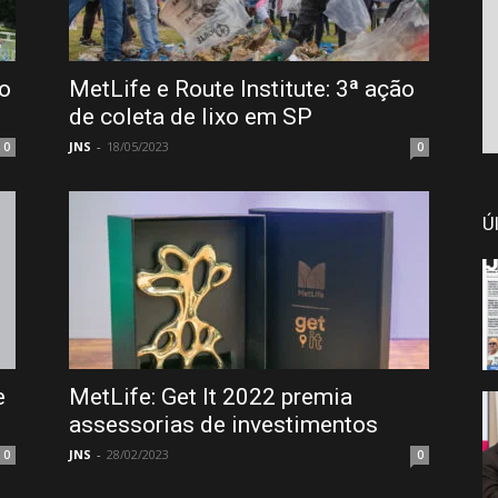
no
MetLife e Route Institute: 3ª ação
de coleta de lixo em SP
JNS
-
18/05/2023
0
0
Ú
e
MetLife: Get It 2022 premia
assessorias de investimentos
JNS
-
28/02/2023
0
0