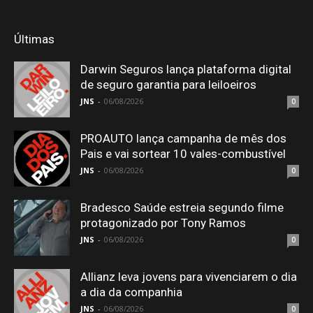
Últimas
Darwin Seguros lança plataforma digital
de seguro garantia para leiloeiros
JNS
-
06/08/2026
0
PROAUTO lança campanha de mês dos
Pais e vai sortear 10 vales-combustível
JNS
-
06/08/2026
0
Bradesco Saúde estreia segundo filme
protagonizado por Tony Ramos
JNS
-
06/08/2026
0
Allianz leva jovens para vivenciarem o dia
a dia da companhia
JNS
-
06/08/2026
0