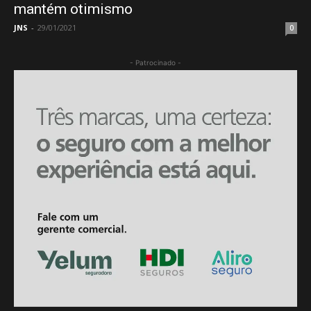
mantém otimismo
JNS
-
29/01/2021
0
- Patrocinado -