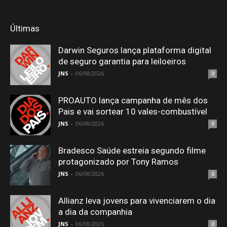
Últimas
Darwin Seguros lança plataforma digital
de seguro garantia para leiloeiros
JNS
-
06/08/2026
0
PROAUTO lança campanha de mês dos
Pais e vai sortear 10 vales-combustível
JNS
-
06/08/2026
0
Bradesco Saúde estreia segundo filme
protagonizado por Tony Ramos
JNS
-
06/08/2026
0
Allianz leva jovens para vivenciarem o dia
a dia da companhia
JNS
-
06/08/2026
0