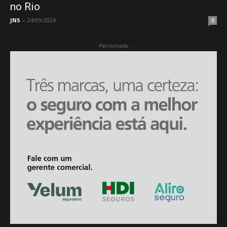
no Rio
JNS
-
24/09/2024
0
- Patrocinado -