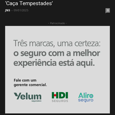
‘Caça Tempestades’
JNS
-
09/01/2025
0
- Patrocinado -