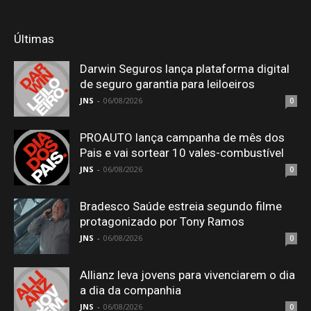
Últimas
Darwin Seguros lança plataforma digital
de seguro garantia para leiloeiros
JNS
-
06/08/2026
0
PROAUTO lança campanha de mês dos
Pais e vai sortear 10 vales-combustível
JNS
-
06/08/2026
0
Bradesco Saúde estreia segundo filme
protagonizado por Tony Ramos
JNS
-
06/08/2026
0
Allianz leva jovens para vivenciarem o dia
a dia da companhia
JNS
-
06/08/2026
0