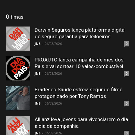
Últimas
Darwin Seguros lança plataforma digital
de seguro garantia para leiloeiros
JNS
-
06/08/2026
0
PROAUTO lança campanha de mês dos
Pais e vai sortear 10 vales-combustível
JNS
-
06/08/2026
0
Bradesco Saúde estreia segundo filme
protagonizado por Tony Ramos
JNS
-
06/08/2026
0
Allianz leva jovens para vivenciarem o dia
a dia da companhia
JNS
-
06/08/2026
0