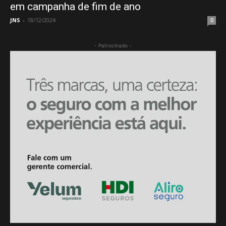
em campanha de fim de ano
JNS
-
18/12/2024
0
- Patrocinado -