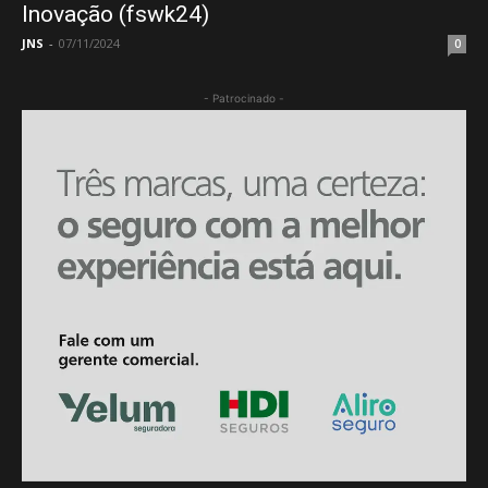
Inovação (fswk24)
JNS
-
07/11/2024
0
- Patrocinado -