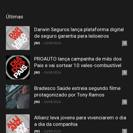
Últimas
Darwin Seguros lança plataforma digital
de seguro garantia para leiloeiros
JNS
-
06/08/2026
0
PROAUTO lança campanha de mês dos
Pais e vai sortear 10 vales-combustível
JNS
-
06/08/2026
0
Bradesco Saúde estreia segundo filme
protagonizado por Tony Ramos
JNS
-
06/08/2026
0
Allianz leva jovens para vivenciarem o dia
a dia da companhia
JNS
-
06/08/2026
0