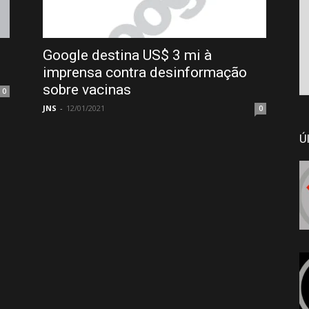
Google destina US$ 3 mi à
imprensa contra desinformação
sobre vacinas
0
JNS
-
12/01/2021
0
Ú