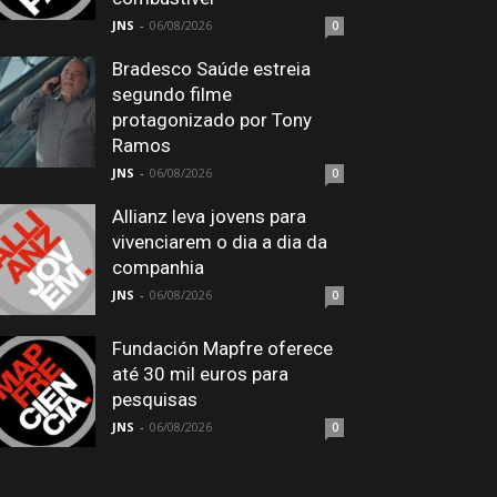
JNS
-
06/08/2026
0
Bradesco Saúde estreia
segundo filme
protagonizado por Tony
Ramos
JNS
-
06/08/2026
0
Allianz leva jovens para
vivenciarem o dia a dia da
companhia
JNS
-
06/08/2026
0
Fundación Mapfre oferece
até 30 mil euros para
pesquisas
JNS
-
06/08/2026
0