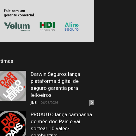
ltimas
Darwin Seguros lança
plataforma digital de
seguro garantia para
leiloeiros
JNS
-
06/08/2026
0
PROAUTO lança campanha
de mês dos Pais e vai
sortear 10 vales-
combustível