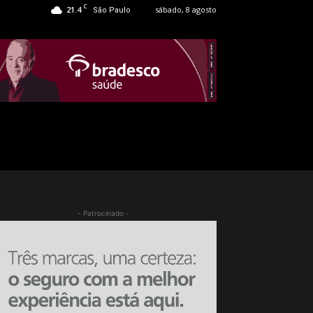
C
21.4
sábado, 8 agosto
São Paulo
- Patrocinado -