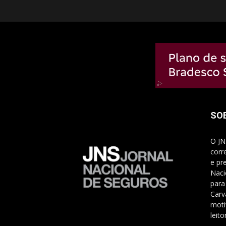
SO
O JN
corr
e pr
Naci
para
Carv
moti
leito