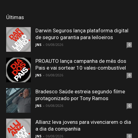
Últimas
Darwin Seguros lança plataforma digital
de seguro garantia para leiloeiros
JNS
-
06/08/2026
0
PROAUTO lança campanha de mês dos
Pais e vai sortear 10 vales-combustível
JNS
-
06/08/2026
0
Bradesco Saúde estreia segundo filme
protagonizado por Tony Ramos
JNS
-
06/08/2026
0
Allianz leva jovens para vivenciarem o dia
a dia da companhia
JNS
-
06/08/2026
0