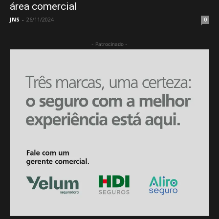
área comercial
JNS
-
26/11/2024
0
- Patrocinado -