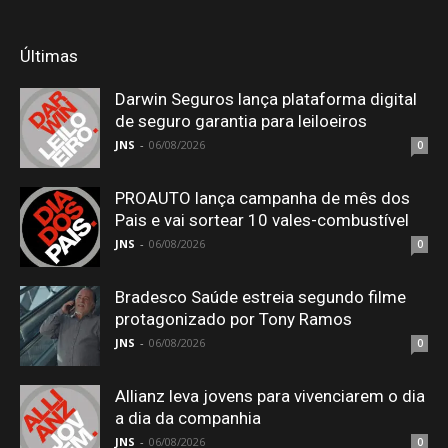
Últimas
Darwin Seguros lança plataforma digital
de seguro garantia para leiloeiros
JNS
-
06/08/2026
0
PROAUTO lança campanha de mês dos
Pais e vai sortear 10 vales-combustível
JNS
-
06/08/2026
0
Bradesco Saúde estreia segundo filme
protagonizado por Tony Ramos
JNS
-
06/08/2026
0
Allianz leva jovens para vivenciarem o dia
a dia da companhia
JNS
-
06/08/2026
0