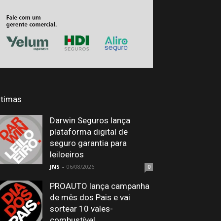
ltimas
Darwin Seguros lança
plataforma digital de
seguro garantia para
leiloeiros
JNS
-
06/08/2026
0
PROAUTO lança campanha
de mês dos Pais e vai
sortear 10 vales-
combustível