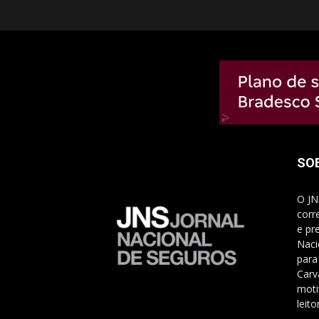
SO
O JN
corr
e pr
Naci
para
Carv
moti
leito