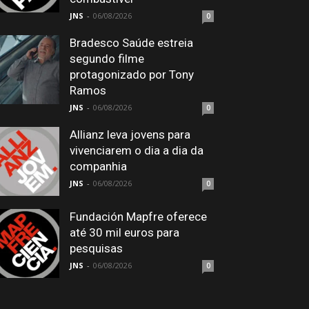
JNS
-
06/08/2026
0
Bradesco Saúde estreia
segundo filme
protagonizado por Tony
Ramos
JNS
-
06/08/2026
0
Allianz leva jovens para
vivenciarem o dia a dia da
companhia
JNS
-
06/08/2026
0
Fundación Mapfre oferece
até 30 mil euros para
pesquisas
JNS
-
06/08/2026
0