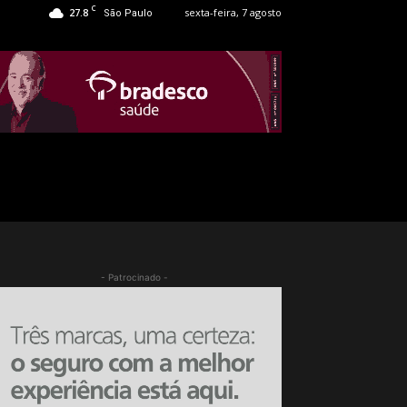
C
27.8
sexta-feira, 7 agosto
São Paulo
- Patrocinado -