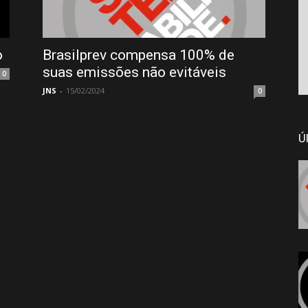
o
Brasilprev compensa 100% de
suas emissões não evitáveis
0
JNS
-
15/02/2024
0
Ú