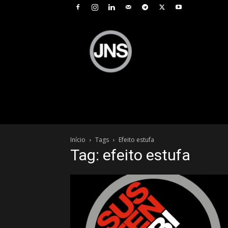
JNS
–
Jornal
Nacional
de
Seguros
Início
Tags
Efeito estufa
Tag: efeito estufa