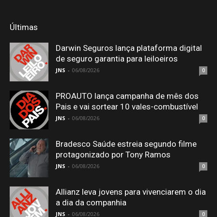
Últimas
Darwin Seguros lança plataforma digital
de seguro garantia para leiloeiros
JNS
-
06/08/2026
0
PROAUTO lança campanha de mês dos
Pais e vai sortear 10 vales-combustível
JNS
-
06/08/2026
0
Bradesco Saúde estreia segundo filme
protagonizado por Tony Ramos
JNS
-
06/08/2026
0
Allianz leva jovens para vivenciarem o dia
a dia da companhia
JNS
-
06/08/2026
0