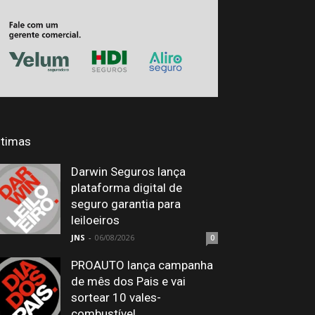
ltimas
Darwin Seguros lança
plataforma digital de
seguro garantia para
leiloeiros
JNS
-
06/08/2026
0
PROAUTO lança campanha
de mês dos Pais e vai
sortear 10 vales-
combustível