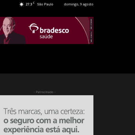
C
27.3
domingo, 9 agosto
São Paulo
- Patrocinado -