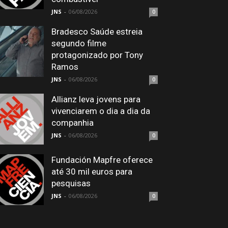
JNS
-
06/08/2026
0
Bradesco Saúde estreia
segundo filme
protagonizado por Tony
Ramos
JNS
-
06/08/2026
0
Allianz leva jovens para
vivenciarem o dia a dia da
companhia
JNS
-
06/08/2026
0
Fundación Mapfre oferece
até 30 mil euros para
pesquisas
JNS
-
06/08/2026
0