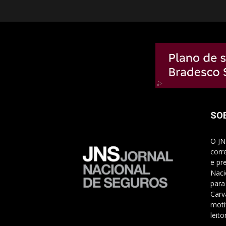
SO
O JN
corr
e pr
Naci
para
Carv
moti
leito