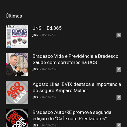
Últimas
JNS – Ed.365
JNS
-
05/08/2026
0
Bradesco Vida e Previdência e Bradesco
Saúde com corretores na UCS
JNS
-
04/08/2026
0
Agosto Lilás: BVIX destaca a importância
do seguro Amparo Mulher
JNS
-
04/08/2026
0
Bradesco Auto/RE promove segunda
edição do “Café com Prestadores”
JNS
-
04/08/2026
0