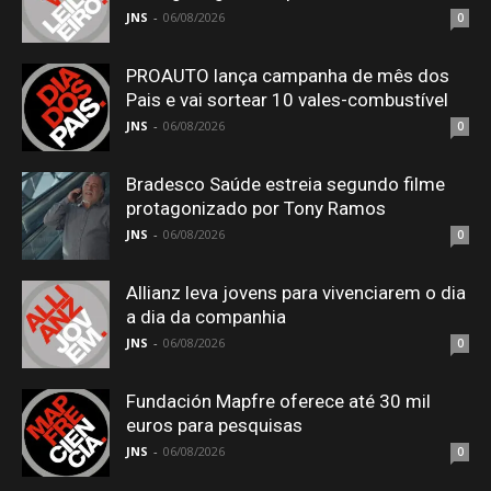
JNS
-
06/08/2026
0
PROAUTO lança campanha de mês dos
Pais e vai sortear 10 vales-combustível
JNS
-
06/08/2026
0
Bradesco Saúde estreia segundo filme
protagonizado por Tony Ramos
JNS
-
06/08/2026
0
Allianz leva jovens para vivenciarem o dia
a dia da companhia
JNS
-
06/08/2026
0
Fundación Mapfre oferece até 30 mil
euros para pesquisas
JNS
-
06/08/2026
0