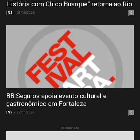
História com Chico Buarque” retorna ao Rio
JNS
-
03/06/2025
0
BB Seguros apoia evento cultural e
gastronômico em Fortaleza
JNS
-
22/11/2024
0
- Patrocinado -