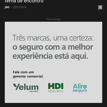
tema de encontro
JNS
-
26/07/2024
0
- Patrocinado -