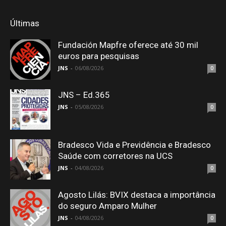
Últimas
Fundación Mapfre oferece até 30 mil
euros para pesquisas
JNS
-
06/08/2026
0
JNS – Ed.365
JNS
-
05/08/2026
0
Bradesco Vida e Previdência e Bradesco
Saúde com corretores na UCS
JNS
-
04/08/2026
0
Agosto Lilás: BVIX destaca a importância
do seguro Amparo Mulher
JNS
-
04/08/2026
0