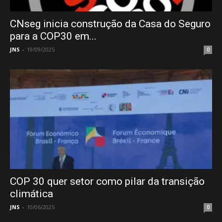
CNseg inicia construção da Casa do Seguro
para a COP30 em...
JNS
-
19/09/2025
0
COP 30 quer setor como pilar da transição
climática
JNS
-
10/06/2025
0