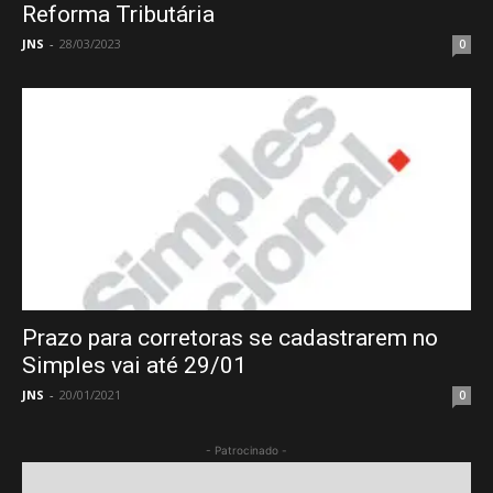
Reforma Tributária
JNS
-
28/03/2023
0
Prazo para corretoras se cadastrarem no
Simples vai até 29/01
JNS
-
20/01/2021
0
- Patrocinado -