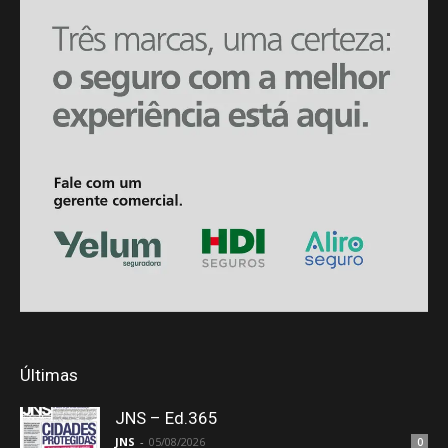
Últimas
JNS – Ed.365
JNS
-
05/08/2026
0