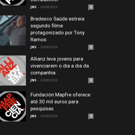
JNS
-
06/08/2026
0
Bradesco Saúde estreia
segundo filme
protagonizado por Tony
Ramos
JNS
-
06/08/2026
0
Allianz leva jovens para
vivenciarem o dia a dia da
companhia
JNS
-
06/08/2026
0
Fundación Mapfre oferece
até 30 mil euros para
pesquisas
JNS
-
06/08/2026
0