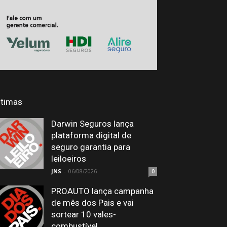
ltimas
Darwin Seguros lança
plataforma digital de
seguro garantia para
leiloeiros
JNS
-
06/08/2026
0
PROAUTO lança campanha
de mês dos Pais e vai
sortear 10 vales-
combustível