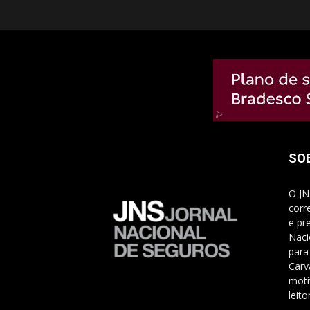
SO
O JN
corr
e pr
Naci
para
Carv
moti
leito