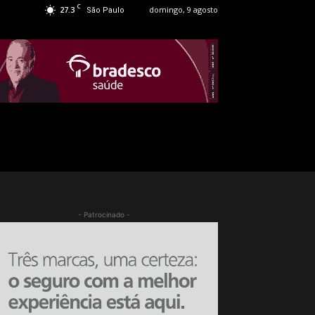
C
27.3
domingo, 9 agosto
São Paulo
- Patrocinado -