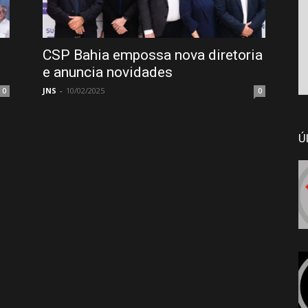
CSP Bahia empossa nova diretoria
e anuncia novidades
JNS
-
10/02/2025
0
0
Ú