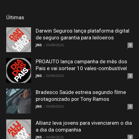
Últimas
Darwin Seguros lança plataforma digital
de seguro garantia para leiloeiros
JNS
-
06/08/2026
0
PROAUTO lança campanha de mês dos
Pais e vai sortear 10 vales-combustível
JNS
-
06/08/2026
0
Bradesco Saúde estreia segundo filme
protagonizado por Tony Ramos
JNS
-
06/08/2026
0
Allianz leva jovens para vivenciarem o dia
a dia da companhia
JNS
-
06/08/2026
0