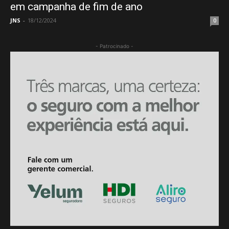
em campanha de fim de ano
JNS
-
18/12/2024
0
- Patrocinado -