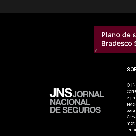
SO
O JN
corr
e pr
Naci
para
Carv
moti
leito