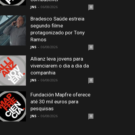
JNS
-
06/08/2026
0
Bradesco Saúde estreia
segundo filme
protagonizado por Tony
Ramos
JNS
-
06/08/2026
0
Allianz leva jovens para
vivenciarem o dia a dia da
companhia
JNS
-
06/08/2026
0
Fundación Mapfre oferece
até 30 mil euros para
pesquisas
JNS
-
06/08/2026
0