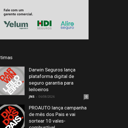
ltimas
Darwin Seguros lança
plataforma digital de
seguro garantia para
leiloeiros
JNS
-
06/08/2026
0
PROAUTO lança campanha
de mês dos Pais e vai
sortear 10 vales-
combustível