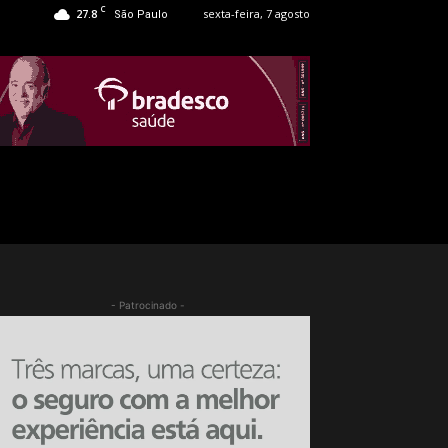
C
27.8
sexta-feira, 7 agosto
São Paulo
- Patrocinado -