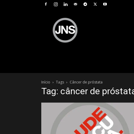
JNS
–
Jornal
Nacional
de
Seguros
Início
Tags
Câncer de próstata
Tag: câncer de próstat