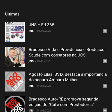
Últimas
JNS – Ed.365
JNS
-
05/08/2026
0
Bradesco Vida e Previdência e Bradesco
Saúde com corretores na UCS
JNS
-
04/08/2026
0
Agosto Lilás: BVIX destaca a importância
do seguro Amparo Mulher
JNS
-
04/08/2026
0
Bradesco Auto/RE promove segunda
edição do “Café com Prestadores”
JNS
-
04/08/2026
0