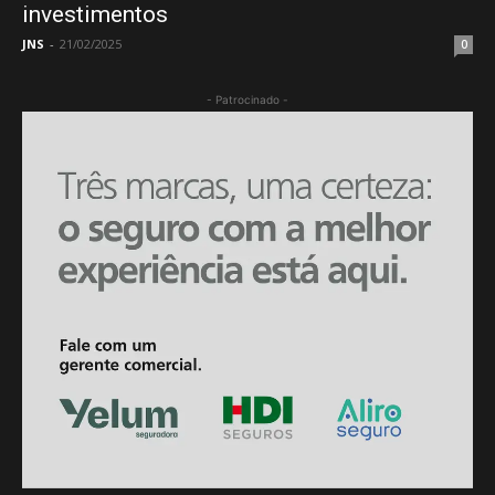
investimentos
JNS
-
21/02/2025
0
- Patrocinado -