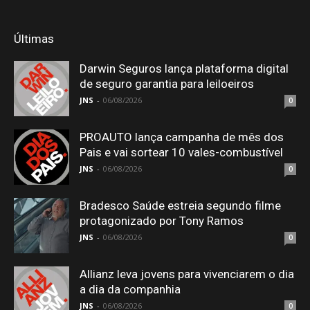
Últimas
Darwin Seguros lança plataforma digital
de seguro garantia para leiloeiros
JNS
-
06/08/2026
0
PROAUTO lança campanha de mês dos
Pais e vai sortear 10 vales-combustível
JNS
-
06/08/2026
0
Bradesco Saúde estreia segundo filme
protagonizado por Tony Ramos
JNS
-
06/08/2026
0
Allianz leva jovens para vivenciarem o dia
a dia da companhia
JNS
-
06/08/2026
0