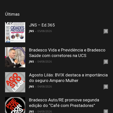
Últimas
JNS – Ed.365
JNS
-
05/08/2026
0
Bradesco Vida e Previdência e Bradesco
Saúde com corretores na UCS
JNS
-
04/08/2026
0
Agosto Lilás: BVIX destaca a importância
do seguro Amparo Mulher
JNS
-
04/08/2026
0
Bradesco Auto/RE promove segunda
edição do “Café com Prestadores”
JNS
-
04/08/2026
0