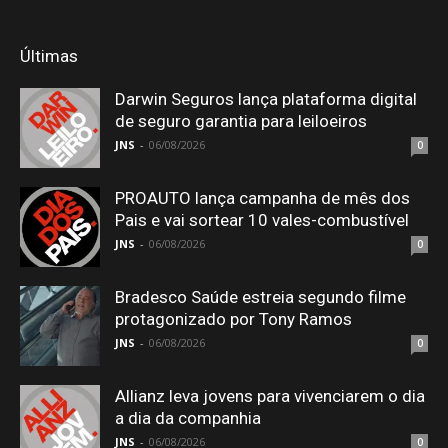
Últimas
Darwin Seguros lança plataforma digital
de seguro garantia para leiloeiros
JNS
-
06/08/2026
0
PROAUTO lança campanha de mês dos
Pais e vai sortear 10 vales-combustível
JNS
-
06/08/2026
0
Bradesco Saúde estreia segundo filme
protagonizado por Tony Ramos
JNS
-
06/08/2026
0
Allianz leva jovens para vivenciarem o dia
a dia da companhia
JNS
-
06/08/2026
0